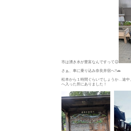
市は湧き水が豊富なんですって😉
さぁ、車に乗り込み奈良井宿へ!!🚗
松本から１時間ぐらいでしょうか…途中
へ入った所にありました！