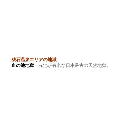
柴石温泉エリアの地獄
血の池地獄
＝赤池が有名な日本最古の天然地獄。
竜巻地獄
＝熱湯が豪快に吹き上がる世界有数の間欠泉。