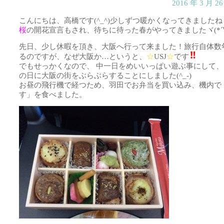
2016 年 3 月 
こんにちは、高橋です(^_^)少しずつ暖かくなってきました
桜
の開花宣言もされ、待ちに待った春がやってきましたヾ(*´∀
先日、少し休暇を頂き、大阪へ行って来ました！旅行自体数
るのですが、なぜ大阪か…というと、
☆
USJ
☆
です
でもせっかくなので、 中一日をめいいっぱい遊ぶ事にして
の日に大阪の街をぶらぶらすることにしました(^_-)
お昼の飛行機で経つため、羽田でお弁当を買い込み、機内で
す」を食べました。