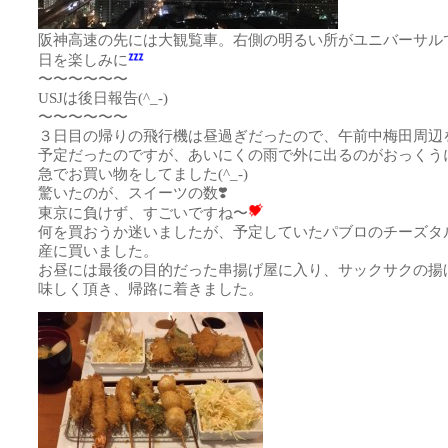
阪神高速の先には大観覧車。右側の明るい所がユニバーサル
日を楽しみに
〜〜〜〜〜〜
USJは後日報告(^_-)
〜〜〜〜〜〜
３日目の帰りの飛行機は昼過ぎだったので、午前中梅田周辺
予定だったのですが、あいにくの雨で外に出るのがおっくう
急でお買い物をしてました(^_-)
驚いたのが、スイーツの数❣️
東京に負けず、すごいですね〜
何を買おうか迷いましたが、予定していたパブロのチーズタ
産に買いました。
お昼には最後の目的だった串揚げ屋に入り、サックサクの揚
味しく頂き、帰路に着きました。