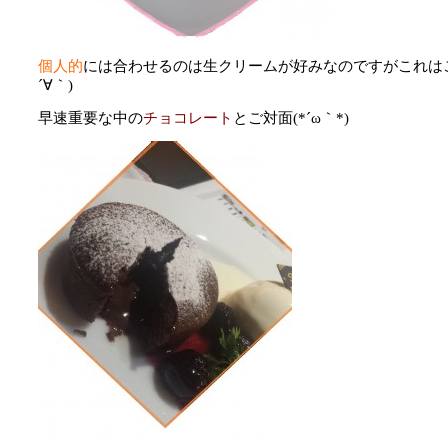
個人的
には合わせるのは生クリームが好みなのですがこれは
´∀｀)
早速重要な中の
チョコレート
とご対面(*´ω｀*)