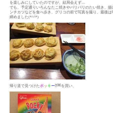
を楽しみにしていたのですが、結局会えず…
でも、予定通りいろんなたこ焼きやパリパリのたい焼き、揚
ンチカツなどを食べ歩き、グリコの前で写真を撮り、最後は
締めました(*^^*)
帰り道で見つけた
ポ
ッ
キ
ー
⁈
を買い、