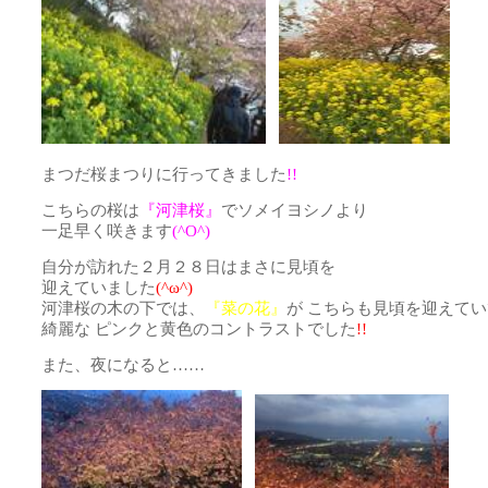
まつだ桜まつりに行ってきました
!!
こちらの桜は
『河津桜』
でソメイヨシノより
一足早く咲きます
(^O^)
自分が訪れた２月２８日はまさに見頃を
迎えていました
(^ω^)
河津桜の木の下では、
『菜の花』
が こちらも見頃を迎えて
綺麗な ピンクと黄色のコントラストでした
!!
また、夜になると……