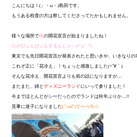
こんにちは！(」・ω・)島田です。
もうある程度の方は察してくださってたかもしれません。
様々な場所で
桜
の開花宣言が始まりましたね！
心がぴょんぴょんするんじゃ～(*´д｀*)
東京でも先日開花宣言が発表されたと思いきや、いきなりの
これぞ正に「花冷え」！ちょっと感激しました(=´∀｀)
そんな花冷え、開花宣言よりも前の話になりますが…
またまた、姉と
ディズニーランド
にいって参りました！
今までほとんどが
シー
だったのでランドは何年ぶりか…!!
見事に迷子になりました
(´>ω∂`)てへぺろ☆