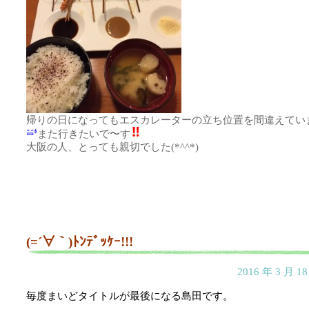
帰りの日になってもエスカレーターの立ち位置を間違えてい
また行きたいで〜す
大阪の人、とっても親切でした(*^^*)
(=´∀｀)ﾄﾝﾃﾞｯｹｰ!!!
2016 年 3 月 
毎度まいどタイトルが最後になる島田です。