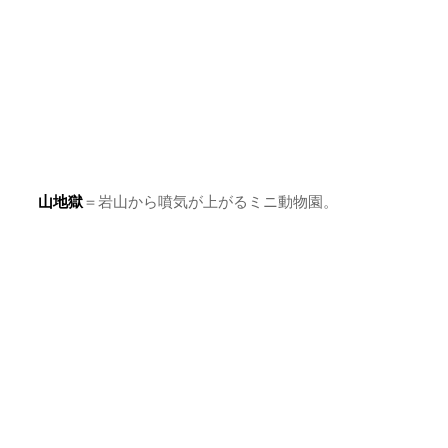
山地獄
＝岩山から噴気が上がるミニ動物園。
かまど地獄
＝噴気で御供飯を炊いたことに由来するミニ地獄