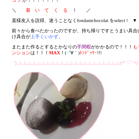
＼
着 い て く る
！ ／
直様友人を説得、迷うことなく
fondantchocolat
をselect ! ▼
前々から食べたかったのですが、持ち帰りですとうまい具合
け具合が
上手くいかず
、
またまた作るとするとかなりの
手間暇
がかかるので！！！
も
ンション
は！！！
MAX
！(
=
´∀｀)
ﾄﾝﾃﾞｯｹｰ
!!!
うふふふふふふふふふふふふふふふふふふふふふふ(*ﾟ▽ﾟ*)