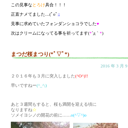
この見事な
とろけ
具合！！！
正直ナメてました…(ﾟoﾟ
;;
見事に求めていたフォンダンショコラでした
♥
次はクリームになってる事を祈ってます(
*
´д｀
*
)
まつだ桜まつり(*ﾟ▽ﾟ*)
2016 年 3 月
２０１６年も３月に突入しました
(^O^)!!
早いですねー
(^_^;)
あと３週間もすると、桜も満開を迎える頃に
なりますね
☆
ソメイヨシノの開花の前に……
o(^▽^)o