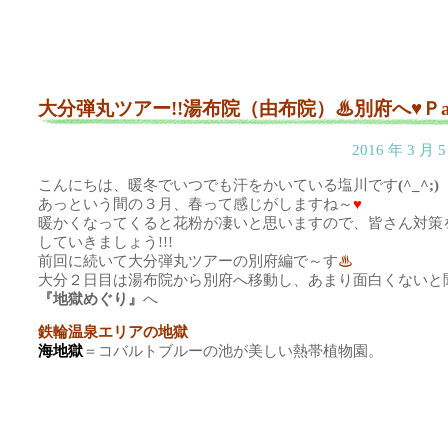
大分弾丸ツアー!!湯布院（由布院）♨別府へ♥Ｐa
2016 年 3 月
こんにちは、暖冬でいつでも汗をかいている塩川です
(^_^;)
あっという間の３月、春って感じがしますね～
♥
暖かくなってくると花粉が凄いと思いますので、皆さん対策
していきましょう!!!
前回に続いて大分弾丸ツアーの別府編で～す
♨
大分２日目は湯布院から別府へ移動し、あまり面白くないと
『地獄めぐり』
へ
鉄輪温泉エリアの地獄
海地獄
＝コバルトブルーの池が美しい熱帯植物園。