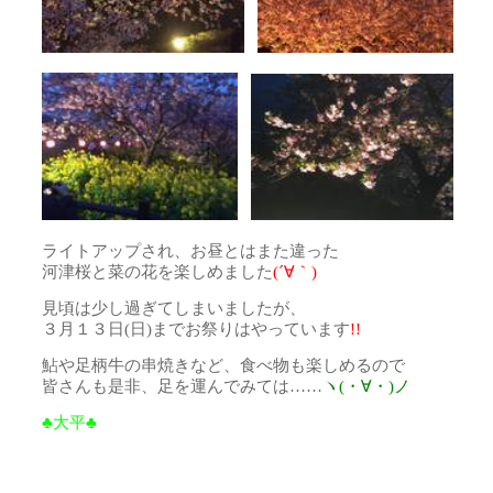
ライトアップされ、お昼とはまた違った
河津桜と菜の花を楽しめました
(´∀｀)
見頃は少し過ぎてしまいましたが、
３月１３日(日)までお祭りはやっています
!!
鮎や足柄牛の串焼きなど、食べ物も楽しめるので
皆さんも是非、足を運んでみては……
ヽ(・∀・)ノ
♣大平♣