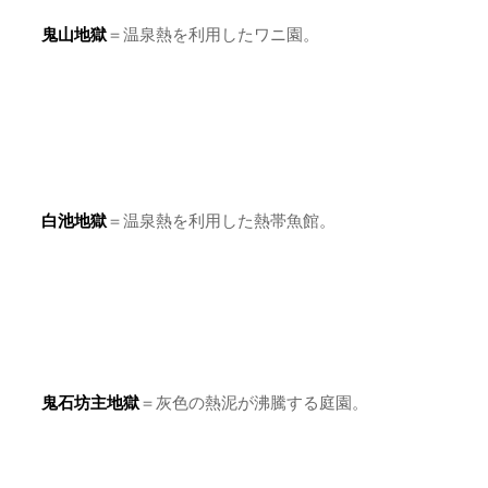
白池地獄
＝温泉熱を利用した熱帯魚館。
鬼石坊主地獄
＝灰色の熱泥が沸騰する庭園。