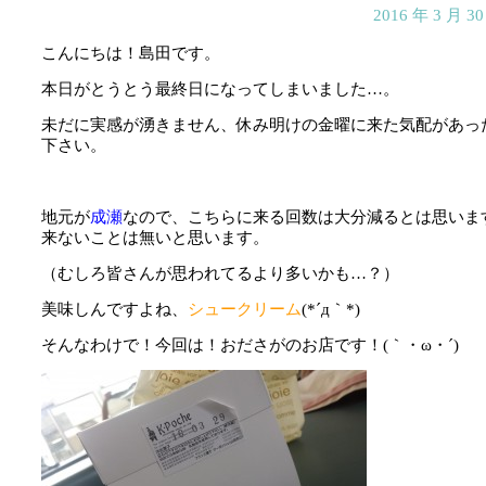
2016 年 3 月 
こんにちは！島田です。
本日がとうとう最終日になってしまいました…。
未だに実感が湧きません、休み明けの金曜に来た気配があっ
下さい。
地元が
成瀬
なので、こちらに来る回数は大分減るとは思いま
来ないことは無いと思います。
（むしろ皆さんが思われてるより多いかも…？）
美味しんですよね、
シュークリーム
(*´д｀*)
そんなわけで！今回は！おださがのお店です！(｀・ω・´)