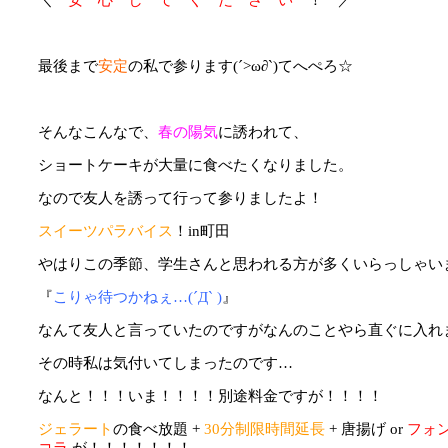
最後まで
安定
の私で参ります(´>ω∂`)てへぺろ☆
そんなこんなで、
春の陽気
に誘われて、
ショートケーキが大量に食べたくなりました。
なので友人を誘って行って参りましたよ！
スイーツパラバイス
！in町田
やはりこの季節、学生さんと思われる方が多くいらっしゃい
『
こりゃ待つかねぇ…(´Д` )
』
なんて友人と言っていたのですがなんのことやら直ぐに入れ
その時私は気付いてしまったのです…
なんと！！！いま！！！！別途料金ですが！！！！
ジェラート
の食べ放題 +
30分制限時間延長
+ 唐揚げ or
フォ
コラ
が！！！！！！！