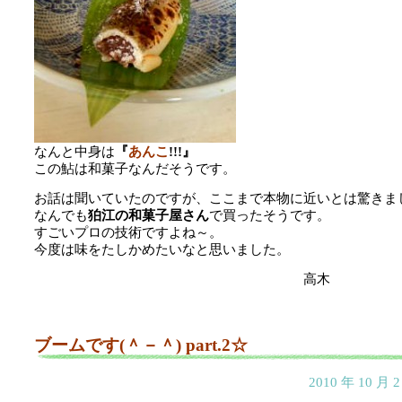
なんと中身は
『
あんこ
!!!』
この鮎は和菓子なんだそうです。
お話は聞いていたのですが、ここまで本物に近いとは驚きま
なんでも
狛江の和菓子屋さん
で買ったそうです。
すごいプロの技術ですよね～。
今度は味をたしかめたいなと思いました。
高木
ブームです(＾－＾) part.2☆
2010 年 10 月