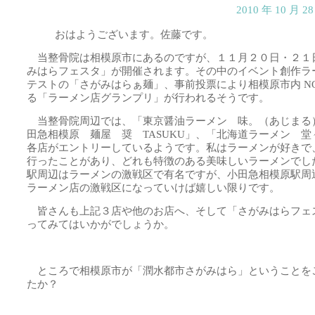
2010 年 10 月 
おはようございます。佐藤です。
当整骨院は相模原市にあるのですが、１１月２０日・２１
みはらフェスタ」が開催されます。その中のイベント創作ラ
テストの「さがみはらぁ麺」、事前投票により相模原市内 NO,
る「ラーメン店グランプリ」が行われるそうです。
当整骨院周辺では、「東京醤油ラーメン 味。（あじまる
田急相模原 麺屋 奨 TASUKU」、「北海道ラーメン 堂
各店がエントリーしているようです。私はラーメンが好きで
行ったことがあり、どれも特徴のある美味しいラーメンでし
駅周辺はラーメンの激戦区で有名ですが、小田急相模原駅周
ラーメン店の激戦区になっていけば嬉しい限りです。
皆さんも上記３店や他のお店へ、そして「さがみはらフェ
ってみてはいかがでしょうか。
ところで相模原市が「潤水都市さがみはら」ということを
たか？