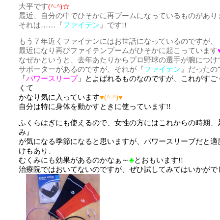
大平です
(^-^)☆
最近、自分の中でひそかに再ブームになっているものがありま
それは……『
ファイテン
』です!!
もう７年近くファイテンにはお世話になっているのですが、
最近になり再びファイテンブームがひそかに起こっています
なぜかというと、去年あたりからプロ野球の選手が腕につけ
サポーターがあるのですが、それが『
ファイテン
』だったの
「
パワースリーブ
」とよばれるものなのですが、これがすご
くて
かなり気に入っています
♥(^-^)♥
自分は特に身体を動かすときに使っています!!
ふくらはぎにも使えるので、女性の方にはこれからの時期、
み』
が気になる季節になると思いますが、パワースリーブだと適
けもあり、
むくみにも効果があるのかなぁ～
♣
とおもいます!!
治療院ではおいてないのですが、ぜひ試してみてはいかがで