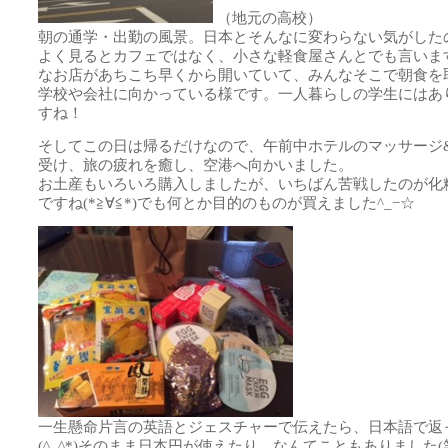
（地元の高校）
朝の通学・出勤の風景。日本とそんなに変わらない気がした
よく見るとカフェではなく、小さな軽食屋さんとでも言いま
なお店があちこち早くから開いていて、みんなそこで朝食を
学校や会社に向かっている様です。一人暮らしの学生にはあ
すね！
そしてこの日は帰るだけなので、午前中ホテルのマッサージ
受け、旅の疲れを癒し、空港へ向かいました。
お土産もいろいろ購入しましたが、いちばん苦戦したのが化
ですね(*≧∀≦*)でも何とか目的のものが買えました^_−☆
一生懸命片言の英語とジェスチャーで伝えたら、日本語で返
(^_^*)そのまま日本円が使えたり…なんてこともありました(