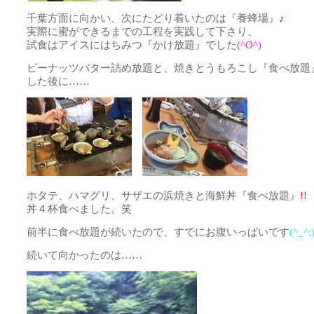
千葉方面に向かい、次にたどり着いたのは『養蜂場』
♪
実際に蜜ができるまでの工程を実践して下さり、
試食はアイスにはちみつ『かけ放題』でした
(^O^)
ピーナッツバター詰め放題と、焼きとうもろこし『食べ放題
した後に……
ホタテ、ハマグリ、サザエの浜焼きと海鮮丼『食べ放題』
!!
丼４杯食べました。笑
前半に食べ放題が続いたので、すでにお腹いっぱいです
(^_^;
続いて向かったのは……