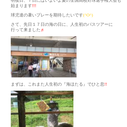
明後日、７日にはいよいよ夏の全国高校野球選手権大会も
始まります
!!!
球児達の暑いプレーを期待したいです
(^O^)
さて、先日１７日の海の日に、人生初のバスツアーに
行って来ました
♬
まずは、これまた人生初の『海ほたる』でひと息
!!