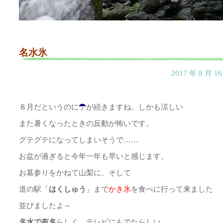
名水氷
2017 年 8 月 
８月だというのに
☂
が続きますね。しかも涼しい
また暑くなったときの反動が怖いです。
グテグテになってしまいそうで……
お盆が過ぎると今年一年も早いと感じます。
お墓参りをかねて山梨に、そして
道の駅「
はくしゅう
」まで
かき氷
を食べに行って来ました
並びましたよ～
名水で有名
らしく、テレビにもでたらしい。