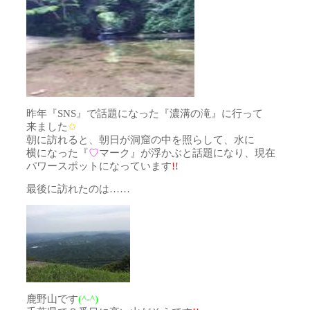
昨年『SNS』で話題になった『濃溝の滝』に行って
来ました
✩
朝に訪れると、朝日が洞窟の中を照らして、水に
横になった『
♡
マーク』が浮かぶと話題になり、現在
パワースポットになっています
!!
最後に訪れたのは……
鹿野山です
(^-^)