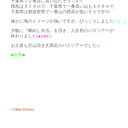
千葉県で２番目に高い山だそうです
!!
標高は３７９ｍで、千葉県で一番高い山も４０８ｍで、
千葉県は都道府県で一番山の標高が低いそうです
!!!
確かに海のイメージが強いですが、びっくりしました
(´Д｀)
夕飯に『鯛めし弁当』を頂き、人生初のバスツアーが
終わりました
(๑≧౪≦)
お土産も沢山頂き大満足のバスツアーでした
♫
♣大平♣
« Older Entries