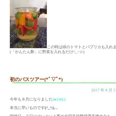
この時は緑のトマトとパプリカも入れ
(「かんたん酢」に野菜を入れるだけ^_−☆)
初のバスツアー(*ﾟ▽ﾟ*)
2017 年 8 月
今年も８月になりました
(๑≧౪≦)
本当に早いものです
(^_^;)…