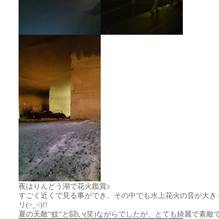
夜はりんどう湖で花火鑑賞♪
すごく近くで見る事ができ、その中でも水上花火の音が大き
リ(>_<)!!
夏の天敵”蚊”と闘い(笑)ながらでしたが、とても綺麗で素敵