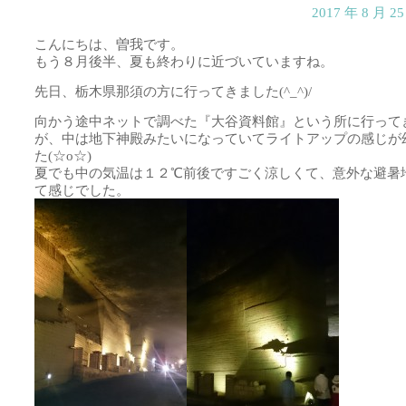
2017 年 8 月 
こんにちは、曽我です。
もう８月後半、夏も終わりに近づいていますね。
先日、栃木県那須の方に行ってきました(^_^)/
向かう途中ネットで調べた『大谷資料館』という所に行って
が、中は地下神殿みたいになっていてライトアップの感じが
た(☆o☆)
夏でも中の気温は１２℃前後ですごく涼しくて、意外な避暑
て感じでした。